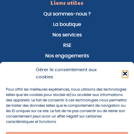
Liens utiles
Qui sommes-nous ?
La boutique
Nos services
RSE
Nos engagements
Notre zone d’activité
Gérer le consentement aux
Notre actualité
cookies
Pour offrir les meilleures expériences, nous utilisons des technologies
À propos
telles que les cookies pour stocker et/ou accéder aux informations
des appareils. Le fait de consentir à ces technologies nous permettra
Plan du site
de traiter des données telles que le comportement de navigation ou
les ID uniques sur ce site. Le fait de ne pas consentir ou de retirer son
Mentions légales
consentement peut avoir un effet négatif sur certaines
caractéristiques et fonctions.
Politique de confidentialité