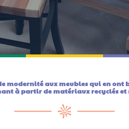
e modernité aux meubles qui en ont b
ant à partir de matériaux recyclés et 