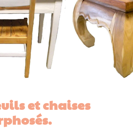
uils et chaises
phosés.