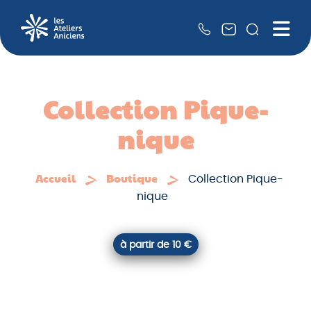
Recher
Me
QUI SOMMES-NOUS ?
NOS SERVICES
Collection Pique-
RSE
nique
NOS PARTENAIRES
Accueil
Boutique
Collection Pique-
LA BOUTIQUE
nique
à partir de 10 €