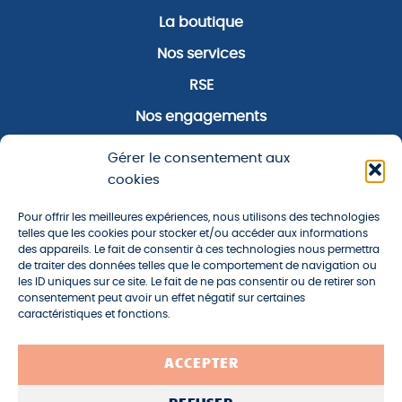
La boutique
Nos services
RSE
Nos engagements
Notre zone d’activité
Gérer le consentement aux
Notre actualité
cookies
Pour offrir les meilleures expériences, nous utilisons des technologies
À propos
telles que les cookies pour stocker et/ou accéder aux informations
des appareils. Le fait de consentir à ces technologies nous permettra
Plan du site
de traiter des données telles que le comportement de navigation ou
les ID uniques sur ce site. Le fait de ne pas consentir ou de retirer son
Mentions légales
consentement peut avoir un effet négatif sur certaines
caractéristiques et fonctions.
Politique de confidentialité
Un site développé par l'
Agence Oktopod
ACCEPTER
Nous suivre