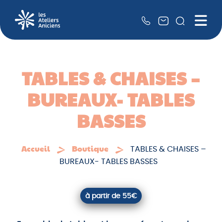
Recher
Me
QUI SOMMES-NOUS ?
NOS SERVICES
TABLES & CHAISES –
RSE
BUREAUX- TABLES
NOS PARTENAIRES
BASSES
LA BOUTIQUE
Accueil
Boutique
TABLES & CHAISES –
BUREAUX- TABLES BASSES
à partir de 55€