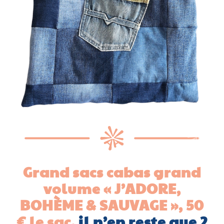
Grand sacs cabas grand
volume « J’ADORE,
BOHÈME & SAUVAGE »,
50
€
le sac,
il n’en reste que 2