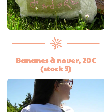
Bananes à nouer,
20€
(stock 3
)