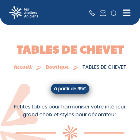
Recher
Me
QUI SOMMES-NOUS ?
NOS SERVICES
TABLES DE CHEVET
RSE
Accueil
Boutique
TABLES DE CHEVET
NOS PARTENAIRES
LA BOUTIQUE
à partir de 35€
Petites tables pour harmoniser votre intérieur,
grand choix et styles pour décorateur.