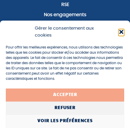
RSE
Nos engagements
Notre zone d’activité
Gérer le consentement aux
Notre actualité
cookies
Pour offrir les meilleures expériences, nous utilisons des technologies
À propos
telles que les cookies pour stocker et/ou accéder aux informations
des appareils. Le fait de consentir à ces technologies nous permettra
Plan du site
de traiter des données telles que le comportement de navigation ou
les ID uniques sur ce site. Le fait de ne pas consentir ou de retirer son
Mentions légales
consentement peut avoir un effet négatif sur certaines
caractéristiques et fonctions.
Politique de confidentialité
Un site développé par l'
Agence Oktopod
ACCEPTER
Nous suivre
REFUSER
Facebook
Instagram
VOIR LES PRÉFÉRENCES