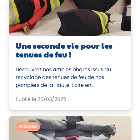
Une seconde vie pour les
tenues de feu !
Découvrez nos articles phares issus du
recyclage des tenues de feu de nos
pompiers de la Haute-Loire en
collaboration avec le SDIS43. Un projet
Publié le 26/03/2025
unique et original dans son genre. Des
produits à l’épreuve du feu !
Actualités