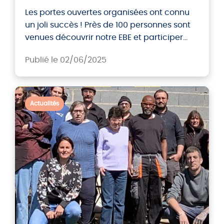
Les portes ouvertes organisées ont connu
un joli succès ! Près de 100 personnes sont
venues découvrir notre EBE et participer
aux différents ateliers. Ces portes ouvertes
Publié le 02/06/2025
avaient pour objectif de permettre au
public de découvrir les différentes activités
de l’entreprise autour du ré-emploi et de
son évolution depuis son ouverture en 2023,
Actualités
dans le […]