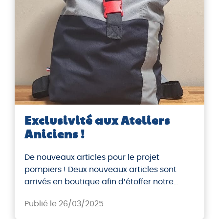
Exclusivité aux Ateliers
Aniciens !
De nouveaux articles pour le projet
pompiers ! Deux nouveaux articles sont
arrivés en boutique afin d’étoffer notre
collection. Des produits pratiques et
Publié le 26/03/2025
originaux confectionnés par nos soins. Vous
ne verrez ça nul part ailleurs !