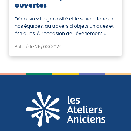
ouvertes
Découvrez l’ingéniosité et le savoir-faire de
nos équipes, au travers d’objets uniques et
éthiques. À l’occasion de l’évènement «
Laboratoire des travaux utiles » organisé du
Publié le 29/03/2024
25 au 29 mars 2024 sur l’ensemble des
territoires expérimentaux, les Entreprises à
But d’Emploi (EBE) ouvrent leurs portes au
grand public pour rendre visibles les
travaux utiles réalisés […]