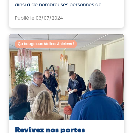
ainsi à de nombreuses personnes de
retrouver une activité professionnelle
Publié le 03/07/2024
stable et valorisante.
Ça bouge aux Ateliers Aniciens !
Revivez nos portes