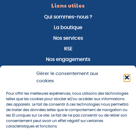
Liens utiles
Qui sommes-nous ?
La boutique
Nos services
RSE
Nos engagements
Notre zone d’activité
Gérer le consentement aux
Notre actualité
cookies
Pour offrir les meilleures expériences, nous utilisons des technologies
À propos
telles que les cookies pour stocker et/ou accéder aux informations
des appareils. Le fait de consentir à ces technologies nous permettra
Plan du site
de traiter des données telles que le comportement de navigation ou
les ID uniques sur ce site. Le fait de ne pas consentir ou de retirer son
Mentions légales
consentement peut avoir un effet négatif sur certaines
caractéristiques et fonctions.
Politique de confidentialité