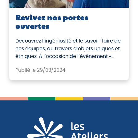
Revivez nos portes
ouvertes
Découvrez l’ingéniosité et le savoir-faire de
nos équipes, au travers d’objets uniques et
éthiques. À l’occasion de l’évènement «
Laboratoire des travaux utiles » organisé du
Publié le 29/03/2024
25 au 29 mars 2024 sur l’ensemble des
territoires expérimentaux, les Entreprises à
But d’Emploi (EBE) ouvrent leurs portes au
grand public pour rendre visibles les
travaux utiles réalisés […]