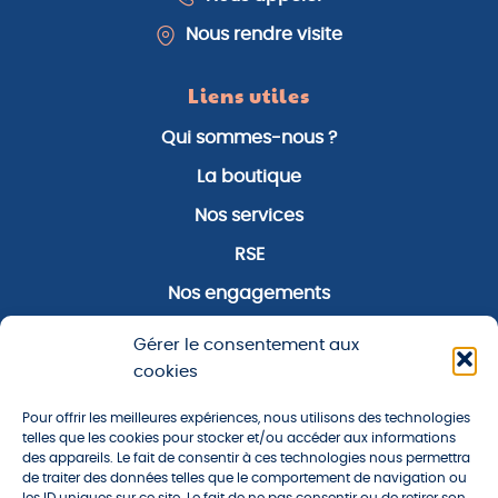
Nous rendre visite
Liens utiles
Qui sommes-nous ?
La boutique
Nos services
RSE
Nos engagements
Notre zone d’activité
Gérer le consentement aux
Notre actualité
cookies
Pour offrir les meilleures expériences, nous utilisons des technologies
À propos
telles que les cookies pour stocker et/ou accéder aux informations
des appareils. Le fait de consentir à ces technologies nous permettra
Plan du site
de traiter des données telles que le comportement de navigation ou
les ID uniques sur ce site. Le fait de ne pas consentir ou de retirer son