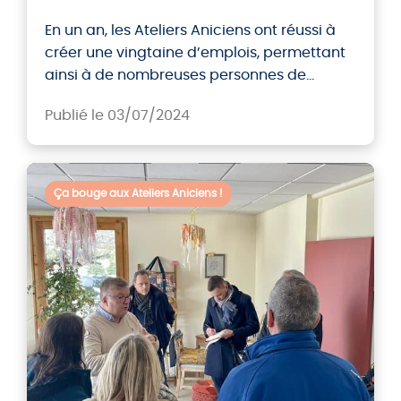
En un an, les Ateliers Aniciens ont réussi à
créer une vingtaine d’emplois, permettant
ainsi à de nombreuses personnes de
retrouver une activité professionnelle
Publié le 03/07/2024
stable et valorisante.
Ça bouge aux Ateliers Aniciens !