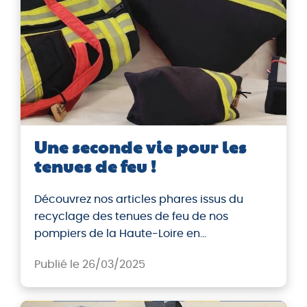
Une seconde vie pour les
tenues de feu !
Découvrez nos articles phares issus du
recyclage des tenues de feu de nos
pompiers de la Haute-Loire en
collaboration avec le SDIS43. Un projet
Publié le 26/03/2025
unique et original dans son genre. Des
produits à l’épreuve du feu !