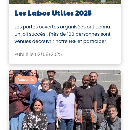
Les Labos Utiles 2025
Les portes ouvertes organisées ont connu
un joli succès ! Près de 100 personnes sont
venues découvrir notre EBE et participer
aux différents ateliers. Ces portes ouvertes
Publié le 02/06/2025
avaient pour objectif de permettre au
public de découvrir les différentes activités
de l’entreprise autour du ré-emploi et de
son évolution depuis son ouverture en 2023,
Actualités
dans le […]