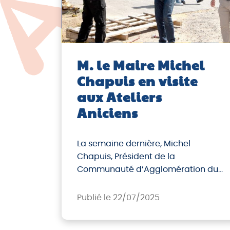
M. le Maire Michel
Chapuis en visite
aux Ateliers
Aniciens
La semaine dernière, Michel
Chapuis, Président de la
Communauté d’Agglomération du
Puy-en-Velay, accompagné de
Thierry Mourgues, Vice-Président en
Publié le 22/07/2025
charge de l’économie sociale et
solidaire, et de Brigitte Fromaget-