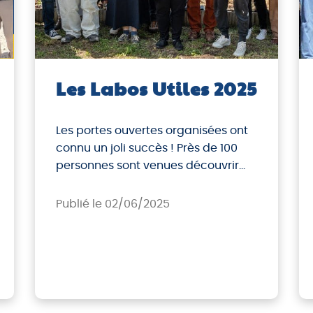
Les Labos Utiles 2025
Les portes ouvertes organisées ont
connu un joli succès ! Près de 100
personnes sont venues découvrir
notre EBE et participer aux différents
ateliers. Ces portes ouvertes
Publié le 02/06/2025
avaient pour objectif de permettre
au public de découvrir les
différentes activités de l’entreprise
autour du ré-emploi et de son
évolution depuis son ouverture en
2023, dans le […]