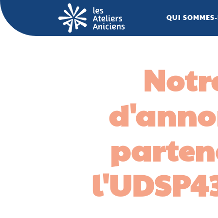
QUI SOMMES-
Notre
d'annon
partena
l'UDSP43