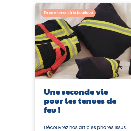
Héritier, déléguée à la politique de
la Ville, a rendu visite aux Ateliers
En ce moment à la boutique
Aniciens. Implantée dans la zone
d’activité de Taulhac, cette
structure est née dans le cadre […]
Une seconde vie
pour les tenues de
feu !
Découvrez nos articles phares issus