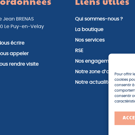
ordonnées
Liens utiles
ue Jean BRENAS
Qui sommes-nous ?
0 Le Puy-en-Velay
La boutique
Nos services
ous écrire
RSE
ous appeler
Nos engagements
ous rendre visite
Notre zone d’activité
Pour offrir 
cookies pou
Notre actualité
consentir à
comportemen
consentir o
caractéristi
ACC