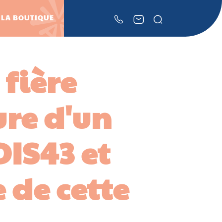
Rechercher
LA BOUTIQUE
 fière
ure d'un
DIS43 et
 de cette