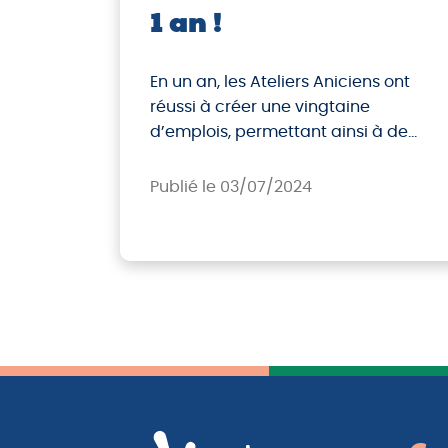
1 an !
En un an, les Ateliers Aniciens ont
réussi à créer une vingtaine
d’emplois, permettant ainsi à de
nombreuses personnes de retrouver
une activité professionnelle stable
Publié le 03/07/2024
et valorisante.