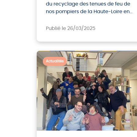
du recyclage des tenues de feu de
nos pompiers de la Haute-Loire en
collaboration avec le SDIS43. Un
projet unique et original dans son
Publié le 26/03/2025
genre. Des produits à l’épreuve du
feu !
Actualités