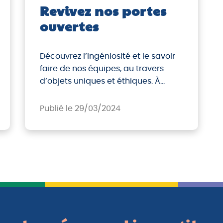
Revivez nos portes
ouvertes
Découvrez l’ingéniosité et le savoir-
faire de nos équipes, au travers
d’objets uniques et éthiques. À
l’occasion de l’évènement «
Laboratoire des travaux utiles »
Publié le 29/03/2024
organisé du 25 au 29 mars 2024 sur
l’ensemble des territoires
expérimentaux, les Entreprises à But
d’Emploi (EBE) ouvrent leurs portes
au grand public pour rendre visibles
les travaux utiles réalisés […]