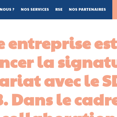
NOUS ?
NOS SERVICES
RSE
NOS PARTENAIRES
 entreprise est
cer la signat
riat avec le S
. Dans le cadre